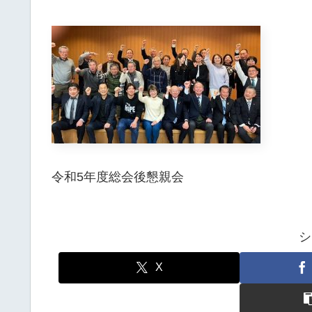
令和5年度総会後懇親会
シ
X