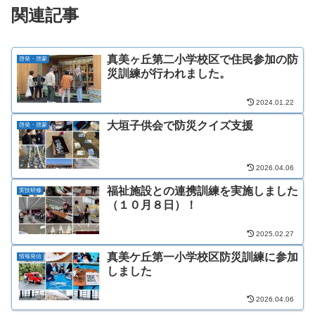
関連記事
真美ヶ丘第二小学校区で住民参加の防
啓発・啓蒙
災訓練が行われました。
2024.01.22
大垣子供会で防災クイズ支援
啓発・啓蒙
2026.04.06
福祉施設との連携訓練を実施しました
実技研修
（１０月８日）！
2025.02.27
真美ケ丘第一小学校区防災訓練に参加
情報発信
しました
2026.04.06