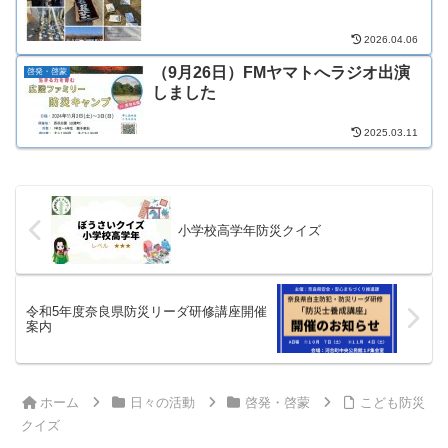
2026.04.06
（9月26日）FMヤマトへラジオ出演
啓発・啓蒙
しました
2025.03.11
小学校高学年防災クイズ
令和5年度奈良県防災リーダ研修講座開催
案内
ホーム
日々の活動
啓発・啓蒙
こども防災
クイズ