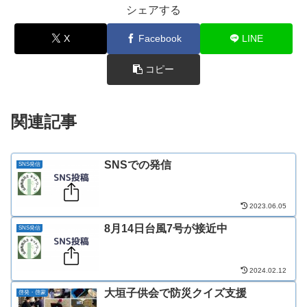
シェアする
X
Facebook
LINE
コピー
関連記事
SNSでの発信
SNS発信
2023.06.05
8月14日台風7号が接近中
SNS発信
2024.02.12
大垣子供会で防災クイズ支援
啓発・啓蒙