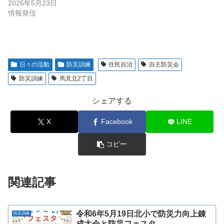
2026年5月23日
情報発信
日々の活動
防災訓練
住民自治
自主防災会
防災訓練
馬見北2丁目
シェアする
X
Facebook
LINE
コピー
関連記事
令和6年5月19日北小で防災力向上錬
防災訓練
成大会と防災フェスタ