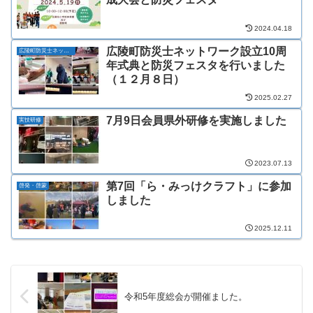
2024.04.18
広陵町防災士ネットワーク設立10周
広陵町防災士ネットワーク
年式典と防災フェスタを行いました
（１２月８日）
2025.02.27
7月9日会員県外研修を実施しました
実技研修
2023.07.13
第7回「ら・みっけクラフト」に参加
啓発・啓蒙
しました
2025.12.11
令和5年度総会が開催ました。