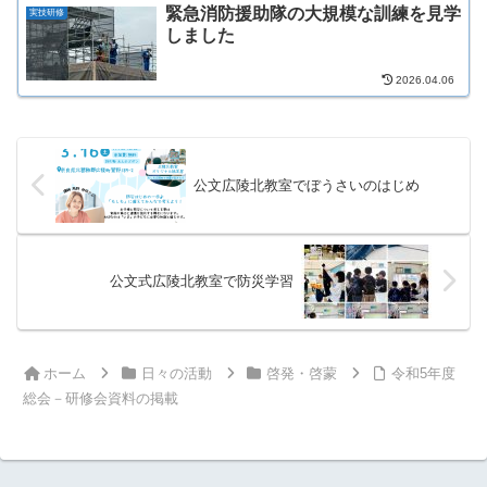
緊急消防援助隊の大規模な訓練を見学
実技研修
しました
2026.04.06
公文広陵北教室でぼうさいのはじめ
公文式広陵北教室で防災学習
ホーム
日々の活動
啓発・啓蒙
令和5年度
総会－研修会資料の掲載