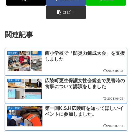
コピー
関連記事
西小学校で「防災力錬成大会」を支援
情報発信
しました
2026.05.23
広陵町更生保護女性会総会で災害時の
啓発・啓蒙
食事について講演をしました
2023.06.05
第一回K.S.H広陵町を知ってほしいイ
啓発・啓蒙
ベントに参加しました。
2023.07.31