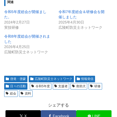
関連
令和5年度総会が開催まし
令和7年度総会＆研修会を開
た。
催しました
2024年2月27日
2025年4月30日
実技研修
広陵町防災士ネットワーク
令和8年度総会が開催されま
した
2026年4月25日
広陵町防災士ネットワーク
啓発・啓蒙
広陵町防災士ネットワーク
情報発信
日々の活動
令和5年度
支援者
救助犬
研修
総会
資料
シェアする
X
Facebook
LINE